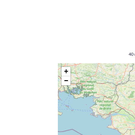
40 
+
−