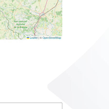
Leaflet
|
©
OpenStreetMap