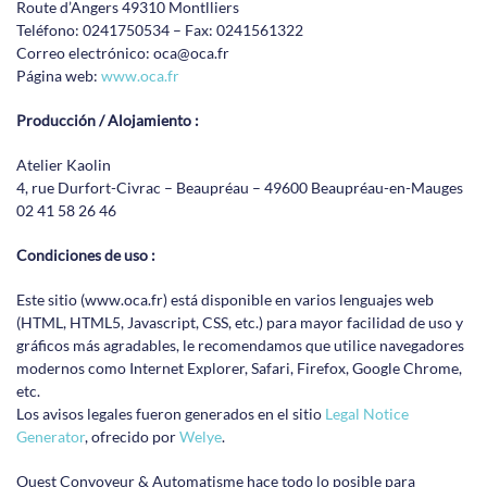
Route d’Angers 49310 Montlliers
Teléfono: 0241750534 – Fax: 0241561322
Correo electrónico: oca@oca.fr
Página web:
www.oca.fr
Producción / Alojamiento :
Atelier Kaolin
4, rue Durfort-Civrac – Beaupréau – 49600 Beaupréau-en-Mauges
02 41 58 26 46
Condiciones de uso :
Este sitio (www.oca.fr) está disponible en varios lenguajes web
(HTML, HTML5, Javascript, CSS, etc.) para mayor facilidad de uso y
gráficos más agradables, le recomendamos que utilice navegadores
modernos como Internet Explorer, Safari, Firefox, Google Chrome,
etc.
Los avisos legales fueron generados en el sitio
Legal Notice
Generator
, ofrecido por
Welye
.
Ouest Convoyeur & Automatisme hace todo lo posible para