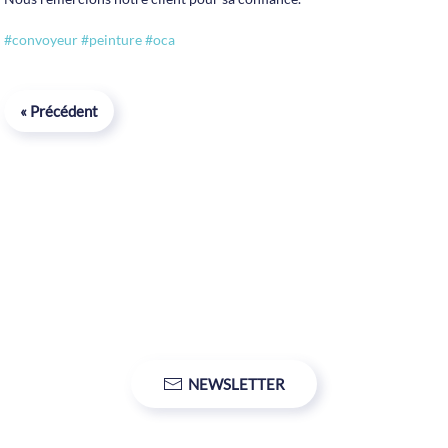
#convoyeur
#peinture
#oca
« Précédent
u des cookies
NEWSLETTER