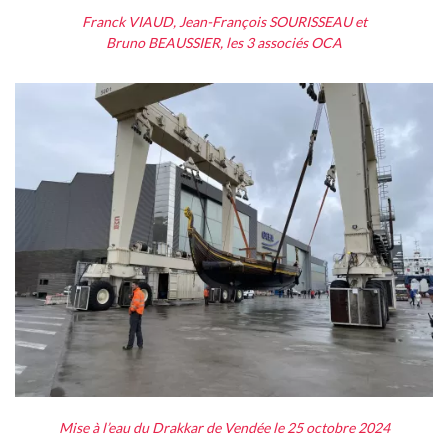
Franck VIAUD, Jean-François SOURISSEAU
et
Bruno BEAUSSIER, les 3 associés OCA
Mise à l’eau du Drakkar de Vendée
le 25 octobre 2024