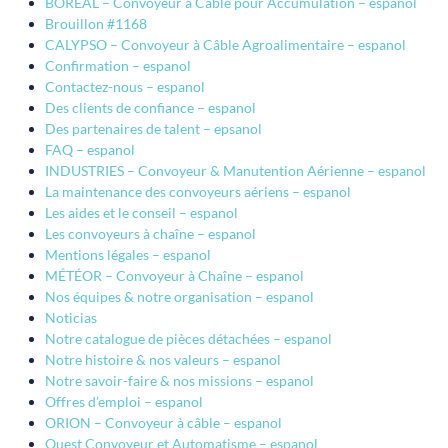
BORÉAL – Convoyeur à Câble pour Accumulation – espanol
Brouillon #1168
CALYPSO – Convoyeur à Câble Agroalimentaire – espanol
Confirmation – espanol
Contactez-nous – espanol
Des clients de confiance – espanol
Des partenaires de talent – epsanol
FAQ – espanol
INDUSTRIES – Convoyeur & Manutention Aérienne – espanol
La maintenance des convoyeurs aériens – espanol
Les aides et le conseil – espanol
Les convoyeurs à chaîne – espanol
Mentions légales – espanol
MÉTÉOR – Convoyeur à Chaîne – espanol
Nos équipes & notre organisation – espanol
Noticias
Notre catalogue de pièces détachées – espanol
Notre histoire & nos valeurs – espanol
Notre savoir-faire & nos missions – espanol
Offres d’emploi – espanol
ORION – Convoyeur à câble – espanol
Ouest Convoyeur et Automatisme – espanol